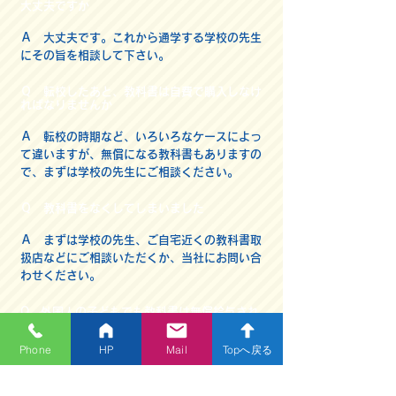
大丈夫ですか
Ａ 大丈夫です。これから通学する学校の先生
にその旨を相談して下さい。
Ｑ 転校したあと、教科書は自費で購入しなけ
ればなりませんか
Ａ 転校の時期など、いろいろなケースによっ
て違いますが、無償になる教科書もありますの
で、まずは学校の先生にご相談ください。
Ｑ 教科書をなくしてしまいました
Ａ まずは学校の先生、ご自宅近くの教科書取
扱店などにご相談いただくか、当社にお問い合
わせください。
Q 外国人の子どもでも教科書は無償給与され
ますか
Phone
HP
Mail
Topへ戻る
Ａ 義務教育諸学校（小学校、中学校、義務教
育学校、中等教育学校の前期課程、特別支援学
校の小学部・中学部）に在学している児童・生